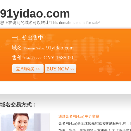
91yidao.com
您正在访问的域名可以转让!This domain name is for sale!
一口价出售中！
域名
91yidao.com
Domain Name:
售价
CNY 1685.00
Listing Price:
立即购买
BUY NOW
>>
>>
域名交易方式：
通过金名网(4.cn) 中介交易
金名网(4.cn)是全球领先的域名交易服务机
简单、安全、专业的第三方服务！ 为了保证交