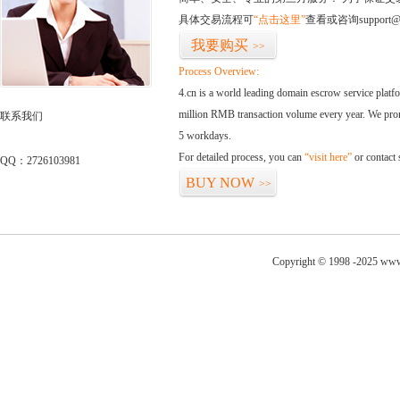
具体交易流程可
“点击这里”
查看或咨询support@
我要购买
>>
Process Overview:
4.cn is a world leading domain escrow service plat
million RMB transaction volume every year. We promi
联系我们
5 workdays.
For detailed process, you can
“visit here”
or contact
QQ：2726103981
BUY NOW
>>
Copyright © 1998 -2025 www